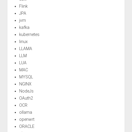
Flink
JPA
jvm
kafka
kubernetes
linux
LLAMA
LLM
LUA
MAC
MYSQL
NGINX
NodeJs
OAuth2
OCR
ollama
openwrt
ORACLE