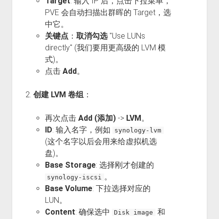
Target
: 输入 IP 后，点击下拉菜单，
PVE 会自动扫描出群晖的 Target，选
中它。
关键点
：
取消勾选
"Use LUNs
directly" (我们要用更高级的 LVM 模
式)。
点击
Add
。
创建 LVM 卷组
：
再次点击
Add (添加)
->
LVM
。
ID
: 输入名字，例如
synology-lvm
(这个名字以后会用来给虚拟机选
盘)。
Base Storage
: 选择刚才创建的
。
synology-iscsi
Base Volume
: 下拉选择对应的
LUN。
Content
: 确保选中
和
Disk image