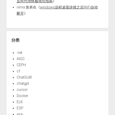
反向代理终极填坑指南
》
nima
发表在《
windows远程桌面连接之后WiFi自动
断开
》
分类
.net
AIGC
CEPH
cf
ChatGLM
chatgpt
cursor
Docker
ELK
ESP
esxi