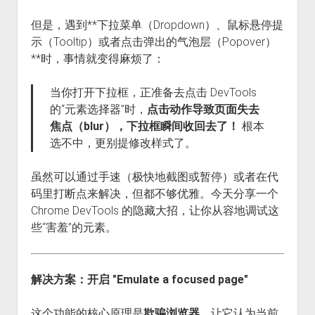
但是，遇到**下拉菜单（Dropdown）、鼠标悬停提
示（Tooltip）或者点击弹出的气泡层（Popover）
**时，事情就变得麻烦了：
当你打开下拉框，正准备去点击 DevTools
的“元素选择器”时，
点击动作导致页面失去
焦点（blur），下拉框瞬间收回去了！
根本
选不中，更别提修改样式了。
虽然可以通过手速（极快地截图或暂停）或者在代
码里打断点来解决，但都不够优雅。今天分享一个
Chrome DevTools 的隐藏大招，让你从容地调试这
些“害羞”的元素。
解决方案：开启 "Emulate a focused page"
这个功能的核心原理是
欺骗浏览器
，让它认为当前