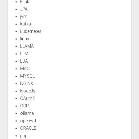
Flink
JPA
jvm
kafka
kubernetes
linux
LLAMA
LLM
LUA
MAC
MYSQL
NGINX
NodeJs
OAuth2
OCR
ollama
openwrt
ORACLE
php