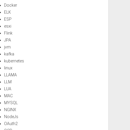
Docker
ELK
ESP
esxi
Flink
JPA
jvm
kafka
kubernetes
linux
LLAMA
LLM
LUA
MAC
MYSQL
NGINX
NodeJs
OAuth2