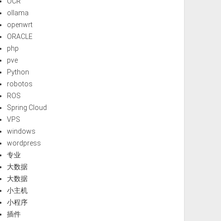
OCR
ollama
openwrt
ORACLE
php
pve
Python
robotos
ROS
Spring Cloud
VPS
windows
wordpress
专业
大数据
大数据
小主机
小程序
插件