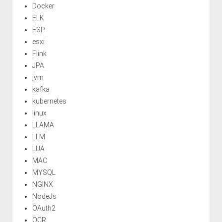
Docker
ELK
ESP
esxi
Flink
JPA
jvm
kafka
kubernetes
linux
LLAMA
LLM
LUA
MAC
MYSQL
NGINX
NodeJs
OAuth2
OCR