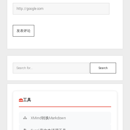
Sidebar
Search
工具
XMind转换Markdown