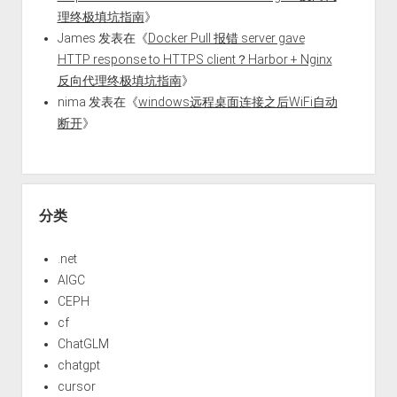
理终极填坑指南
》
James
发表在《
Docker Pull 报错 server gave
HTTP response to HTTPS client？Harbor + Nginx
反向代理终极填坑指南
》
nima
发表在《
windows远程桌面连接之后WiFi自动
断开
》
分类
.net
AIGC
CEPH
cf
ChatGLM
chatgpt
cursor