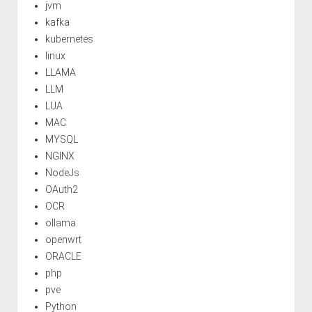
jvm
kafka
kubernetes
linux
LLAMA
LLM
LUA
MAC
MYSQL
NGINX
NodeJs
OAuth2
OCR
ollama
openwrt
ORACLE
php
pve
Python